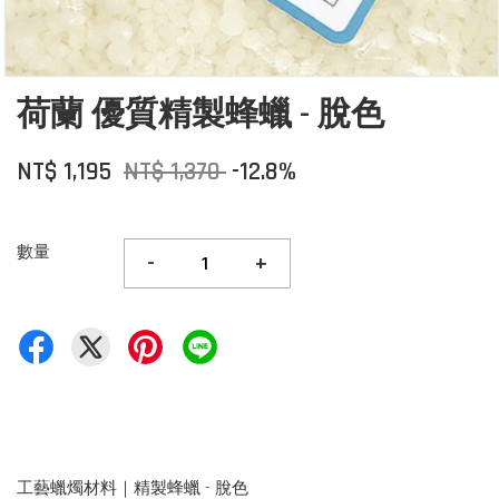
荷蘭 優質精製蜂蠟 - 脫色
NT$ 1,195
NT$ 1,370
-12.8%
數量
-
+
工藝蠟燭材料｜精製蜂蠟 - 脫色