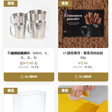
優惠
優惠
不鏽鋼融蠟鋼杯 - 500ml、1L、
ATI課程專用：製香用肉桂粉
2L、3L、5L
50g
從
NT$ 165
起
NT$ 80
NT$ 190
-13.2%
NT$ 95
-15.8%
加入購物車
加入購物車
優惠
優惠