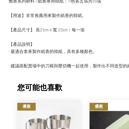
燃香系列材料 | 紙香專用韓紙：11色各五張共55張
【用途】非常推薦用來製作紙香的韓紙。
【產品尺寸】 長21cm x 寬 23cm / 每一張
【產品說明】
• 最適合拿來製作紙香的韓紙，具有多種顏色。
• 建議搭配賣場中的刀模與壓切機一起使用，製作出不同造型的
您可能也喜歡
優惠
優惠