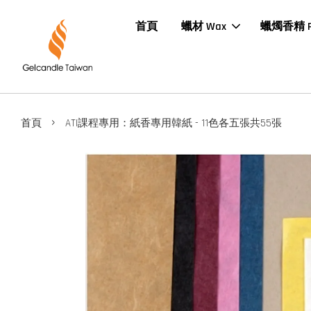
首頁
蠟材 Wax
蠟燭香精 F.
›
首頁
ATI課程專用：紙香專用韓紙 - 11色各五張共55張