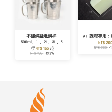
不鏽鋼融蠟鋼杯 -
ATI 課程專用
500ml、1L、2L、3L、5L
NT$ 20
NT$ 230
-
從
NT$ 165
起
NT$ 190
-13.2%