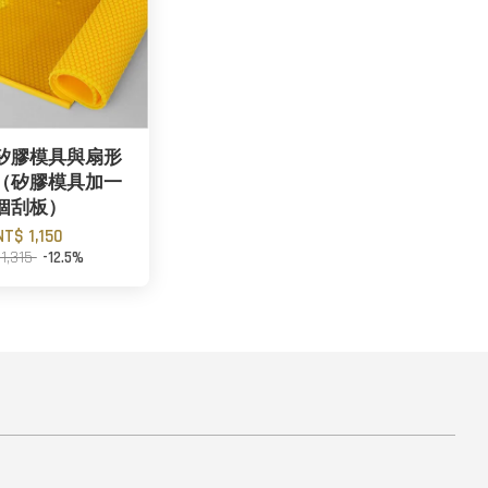
矽膠模具與扇形
（矽膠模具加一
個刮板）
NT$ 1,150
 1,315
-12.5%