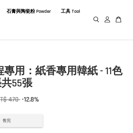
石膏與陶瓷粉 Powder
工具 Tool
課程專用：紙香專用韓紙 - 11色
共55張
T$ 470
-12.8%
售完