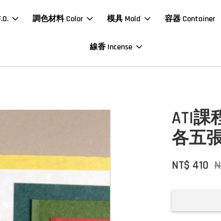
O.
調色材料 Color
模具 Mold
容器 Container
線香 Incense
ATI
各五張
NT$ 410
N