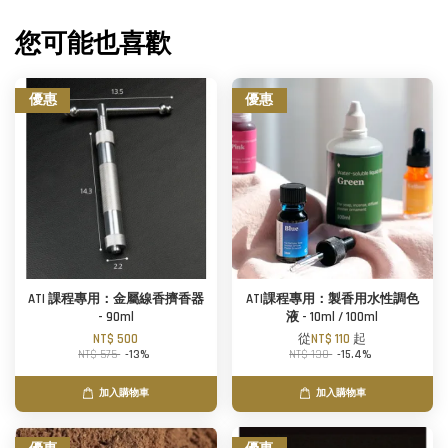
您可能也喜歡
優惠
優惠
ATI 課程專用：金屬線香擠香器
ATI課程專用：製香用水性調色
- 90ml
液 - 10ml / 100ml
NT$ 500
從
NT$ 110
起
NT$ 575
-13%
NT$ 130
-15.4%
加入購物車
加入購物車