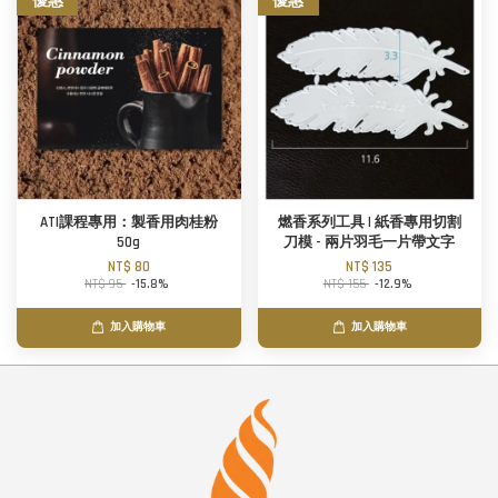
優惠
優惠
ATI課程專用：製香用肉桂粉
燃香系列工具 | 紙香專用切割
50g
刀模 - 兩片羽毛一片帶文字
NT$ 80
NT$ 135
NT$ 95
-15.8%
NT$ 155
-12.9%
加入購物車
加入購物車