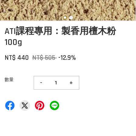
ATI課程專用：製香用檀木粉
100g
NT$ 440
NT$ 505
-12.9%
數量
-
+